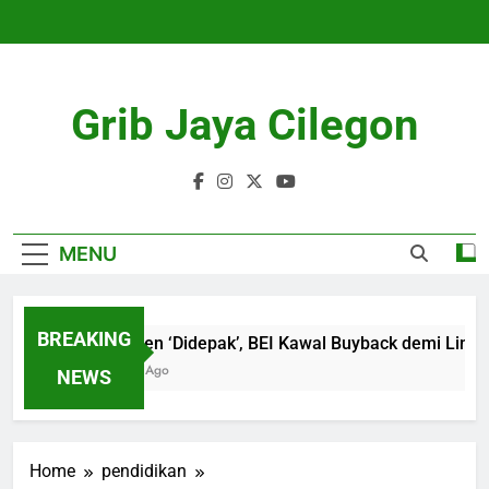
Skip
to
content
Grib Jaya Cilegon
MENU
BREAKING
18 Emiten ‘Didepak’, BEI Kawal Buyback demi Lindung
4 Months Ago
NEWS
Home
pendidikan