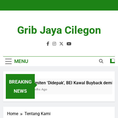
Skip
to
content
Grib Jaya Cilegon
MENU
BREAKING
18 Emiten ‘Didepak’, BEI Kawal Buyback demi Lin
4 Months Ago
NEWS
Home
Tentang Kami