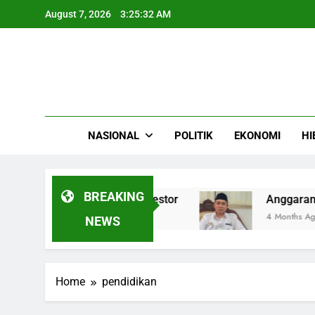
Skip
August 7, 2026
3:25:32 AM
to
content
NASIONAL
POLITIK
EKONOMI
HI
BREAKING
yback demi Lindungi Investor
Anggaran RP1,5 
4 Months Ago
NEWS
Home
pendidikan