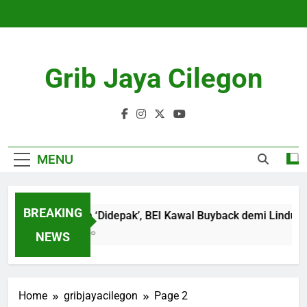
Skip
to
content
Grib Jaya Cilegon
MENU
BREAKING
18 Emiten ‘Didepak’, BEI Kawal Buyback demi Lindungi In
4 Months Ago
NEWS
Home
gribjayacilegon
Page 2