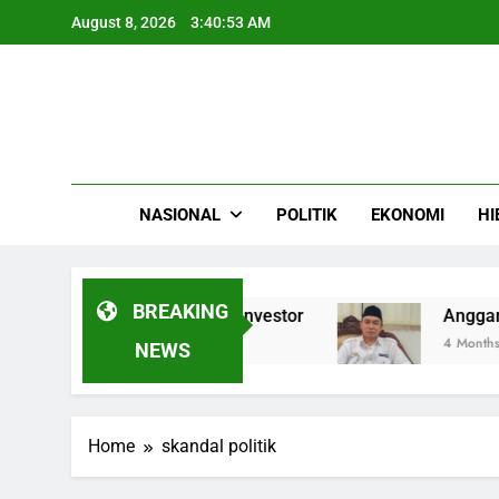
Skip
August 8, 2026
3:40:53 AM
to
content
NASIONAL
POLITIK
EKONOMI
HI
BREAKING
 Buyback demi Lindungi Investor
Anggaran RP1
4 Months Ago
NEWS
Home
skandal politik