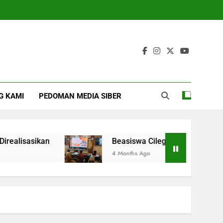
G KAMI
PEDOMAN MEDIA SIBER
isasikan
Beasiswa Cilegon Juare 2026 Diperl
4 Months Ago