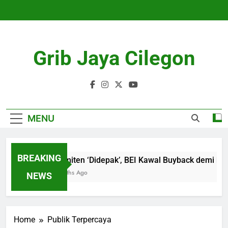
Skip
to
content
Grib Jaya Cilegon
MENU
BREAKING
18 Emiten ‘Didepak’, BEI Kawal Buyback demi Lind
4 Months Ago
NEWS
Home
Publik Terpercaya