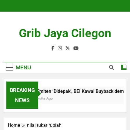
Skip
to
content
Grib Jaya Cilegon
MENU
BREAKING
18 Emiten ‘Didepak’, BEI Kawal Buyback demi Li
4 Months Ago
NEWS
Home
nilai tukar rupiah